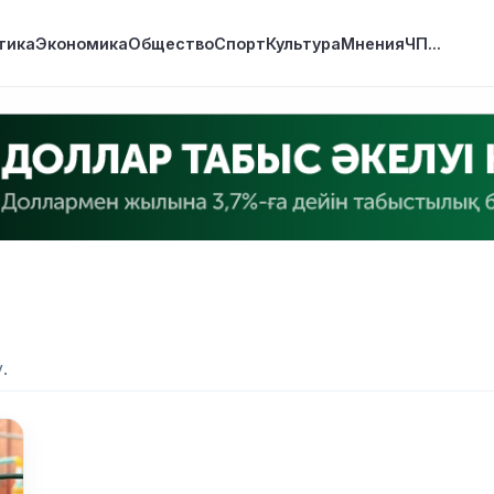
тика
Экономика
Общество
Спорт
Культура
Мнения
ЧП
...
.