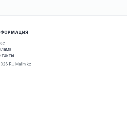
НФОРМАЦИЯ
нас
клама
нтакты
026 RU.Malim.kz