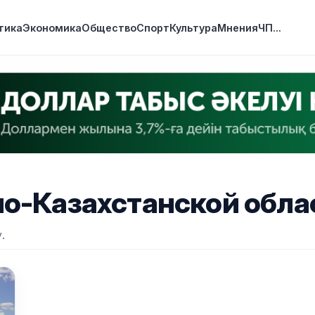
тика
Экономика
Общество
Спорт
Культура
Мнения
ЧП
...
о-Казахстанской обла
.