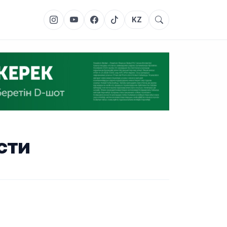
KZ
сти