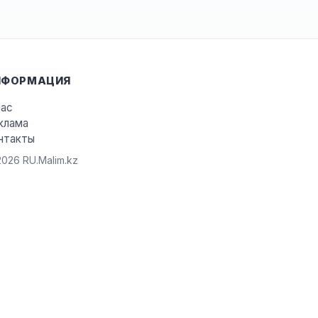
НФОРМАЦИЯ
нас
клама
нтакты
026 RU.Malim.kz