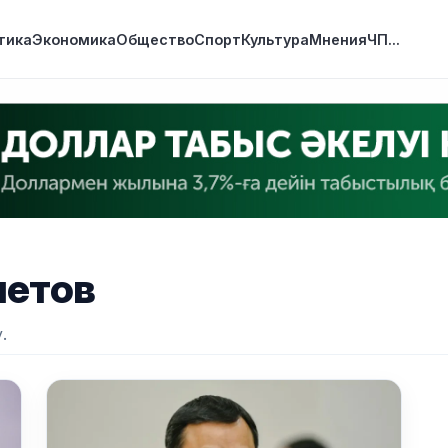
тика
Экономика
Общество
Спорт
Культура
Мнения
ЧП
...
метов
.