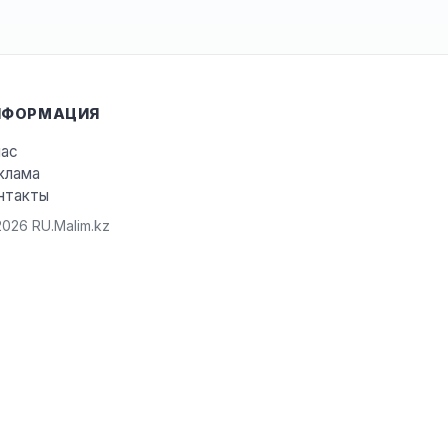
НФОРМАЦИЯ
нас
клама
нтакты
026 RU.Malim.kz