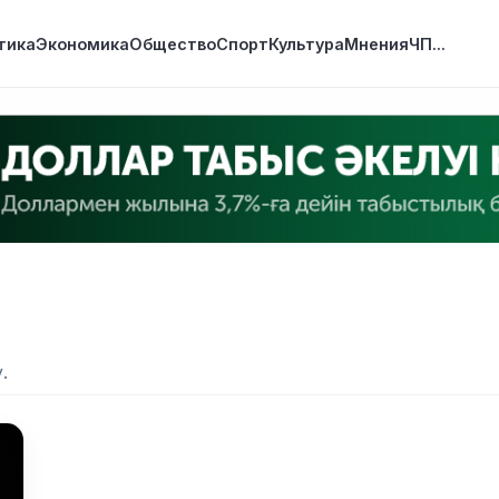
тика
Экономика
Общество
Спорт
Культура
Мнения
ЧП
...
.