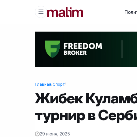
Поли
Главная
/
Спорт
/
Жибек Куламб
турнир в Серб
29 июня, 2025