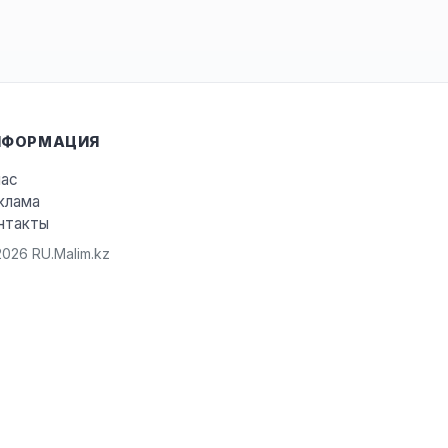
НФОРМАЦИЯ
нас
клама
нтакты
026 RU.Malim.kz