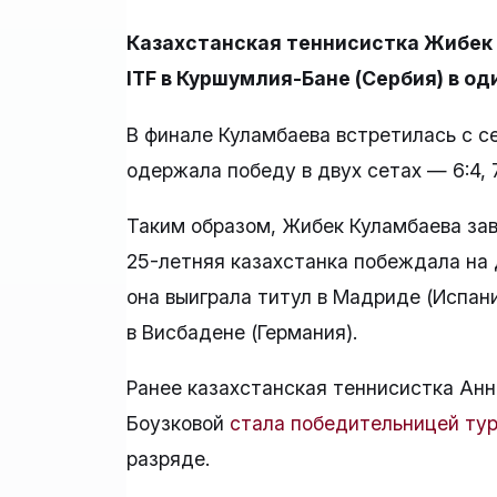
Казахстанская теннисистка Жибек
ITF в Куршумлия-Бане (Сербия) в од
В финале Куламбаева встретилась с се
одержала победу в двух сетах — 6:4, 7
Таким образом, Жибек Куламбаева зав
25-летняя казахстанка побеждала на 
она выиграла титул в Мадриде (Испани
в Висбадене (Германия).
Ранее казахстанская теннисистка Анн
Боузковой
стала победительницей ту
разряде.