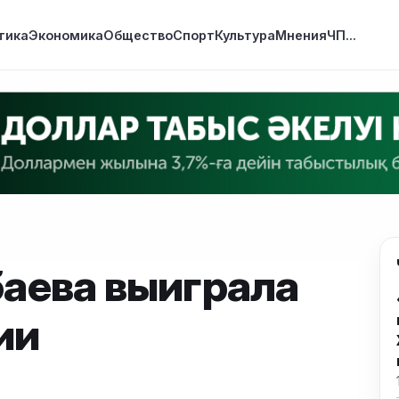
тика
Экономика
Общество
Спорт
Культура
Мнения
ЧП
...
аева выиграла
ии