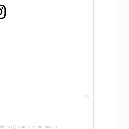
енбаев (@azamat_sarsenbayev)