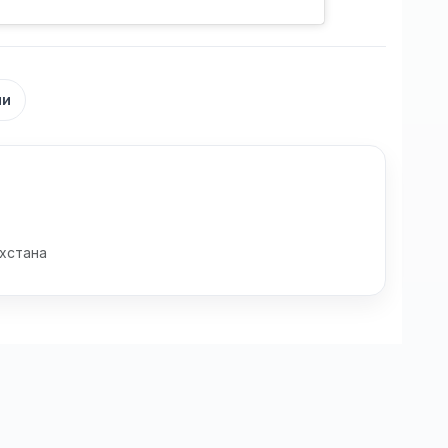
ни
хстана