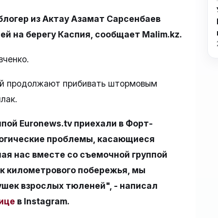
блогер из Актау Азамат Сарсенбаев
й на берегу Каспия, сообщает Malim.kz.
вченко.
ей продолжают прибивать штормовым
лак.
пой Euronews.tv приехали в Форт-
логические проблемы, касающиеся
ая нас вместе со съемочной группой
к километрового побережья, мы
ушек взрослых тюленей", - написал
ице
в Instagram.