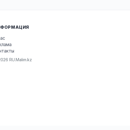
НФОРМАЦИЯ
нас
клама
нтакты
026 RU.Malim.kz