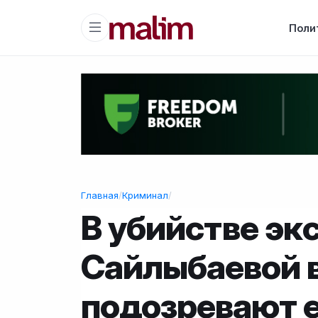
Поли
Главная
/
Криминал
/
В убийстве эк
Сайлыбаевой 
подозревают е