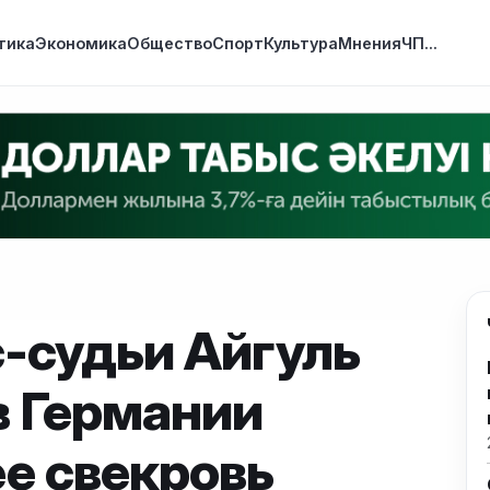
тика
Экономика
Общество
Спорт
Культура
Мнения
ЧП
...
с-судьи Айгуль
в Германии
е свекровь