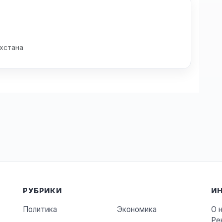
хстана
РУБРИКИ
И
Политика
Экономика
О 
Ре