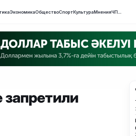
тика
Экономика
Общество
Спорт
Культура
Мнения
ЧП
...
е запретили