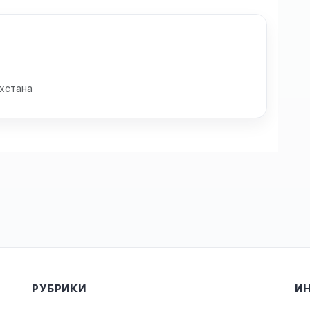
хстана
РУБРИКИ
И