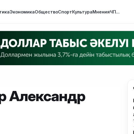
тика
Экономика
Общество
Спорт
Культура
Мнения
ЧП
...
р Александр