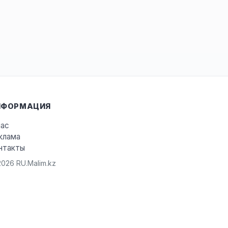
НФОРМАЦИЯ
нас
клама
нтакты
026 RU.Malim.kz