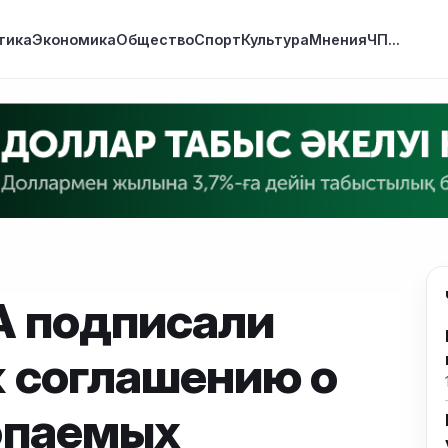
тика
Экономика
Общество
Спорт
Культура
Мнения
ЧП
...
А подписали
 соглашению о
опаемых