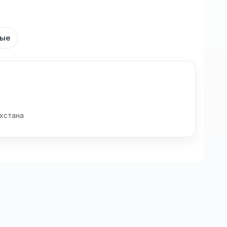
мые
хстана