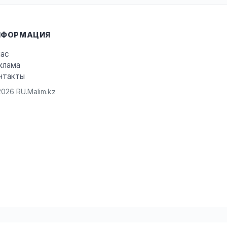
НФОРМАЦИЯ
нас
клама
нтакты
026 RU.Malim.kz