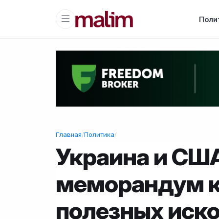
Поли
Главная
/
Политика
/
Украина и СШ
меморандум к
полезных иск