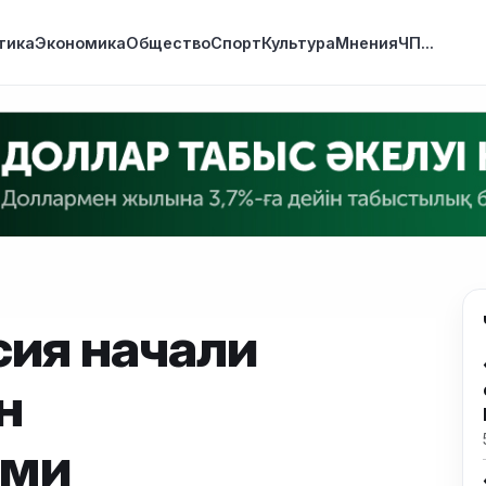
тика
Экономика
Общество
Спорт
Культура
Мнения
ЧП
...
сия начали
н
ыми