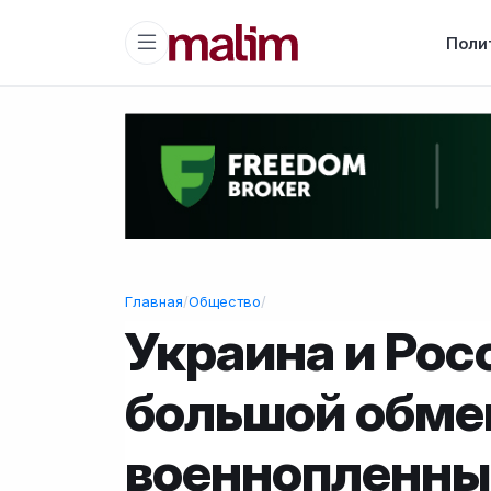
Поли
Главная
/
Общество
/
Украина и Рос
большой обме
военнопленн