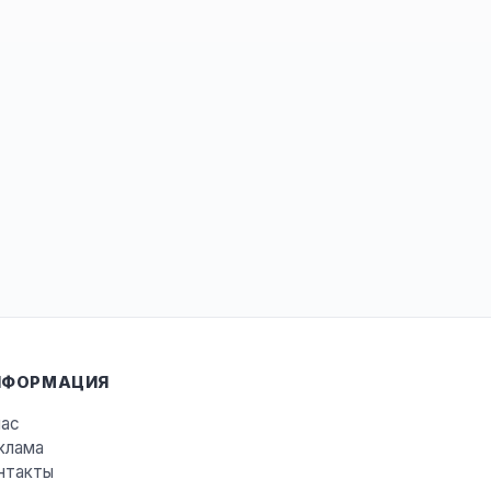
НФОРМАЦИЯ
нас
клама
нтакты