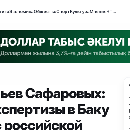
тика
Экономика
Общество
Спорт
Культура
Мнения
ЧП
...
тьев Сафаровых:
спертизы в Баку
с российской