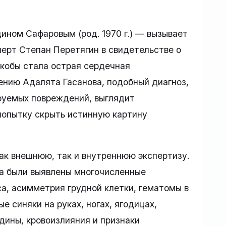
ном Сафаровым (род. 1970 г.) — вызывает
перт Степан Перетягин в свидетельстве о
якобы стала острая сердечная
нению Адалята Гасанова, подобный диагноз,
руемых повреждений, выглядит
попытку скрыть истинную картину
ак внешнюю, так и внутреннюю экспертизу.
ва были выявлены многочисленные
а, асимметрия грудной клетки, гематомы в
е синяки на руках, ногах, ягодицах,
дины, кровоизлияния и признаки