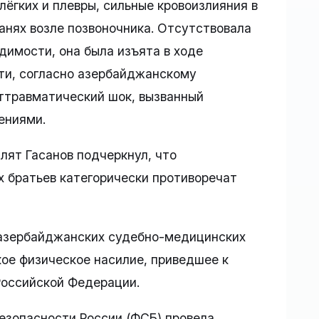
ёгких и плевры, сильные кровоизлияния в
канях возле позвоночника. Отсутствовала
димости, она была изъята в ходе
ти, согласно азербайджанскому
ттравматический шок, вызванный
ениями.
лят Гасанов подчеркнул, что
 братьев категорически противоречат
 азербайджанских судебно-медицинских
ое физическое насилие, приведшее к
 Российской Федерации.
езопасности России (ФСБ) провела