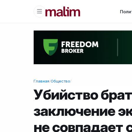
Поли
Главная
/
Общество
/
Убийство бра
заключение эк
не совпадает 