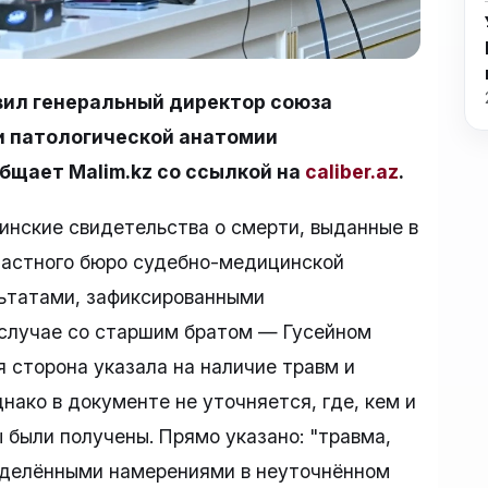
вил генеральный директор союза
и патологической анатомии
бщает Malim.kz со ссылкой на
caliber.az
.
инские свидетельства о смерти, выданные в
ластного бюро судебно-медицинской
льтатами, зафиксированными
случае со старшим братом — Гусейном
я сторона указала на наличие травм и
нако в документе не уточняется, где, кем и
 были получены. Прямо указано: "травма,
еделёнными намерениями в неуточнённом