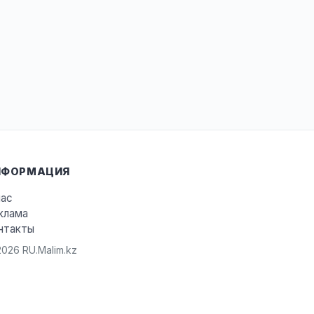
НФОРМАЦИЯ
нас
клама
нтакты
026 RU.Malim.kz