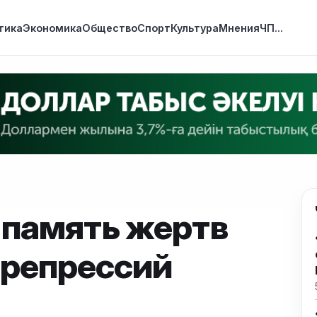
тика
Экономика
Общество
Спорт
Культура
Мнения
ЧП
...
 память жертв
 репрессий