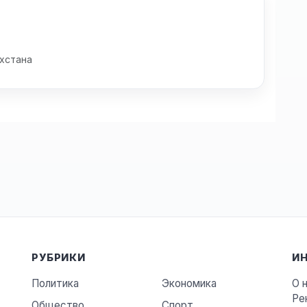
хстана
РУБРИКИ
И
Политика
Экономика
О 
Ре
Общество
Спорт