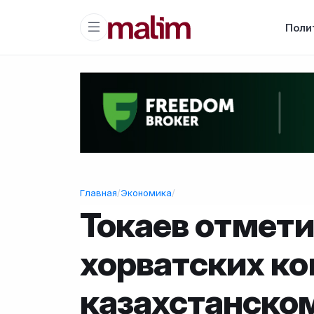
Поли
Главная
/
Экономика
/
Токаев отмети
хорватских ко
казахстанско