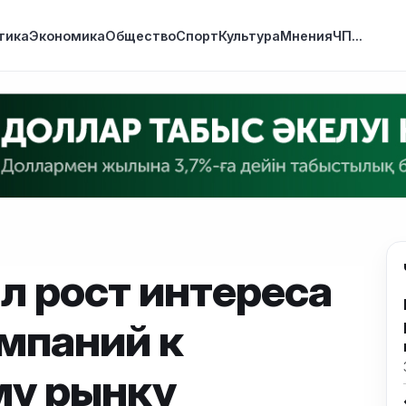
тика
Экономика
Общество
Спорт
Культура
Мнения
ЧП
...
л рост интереса
мпаний к
му рынку