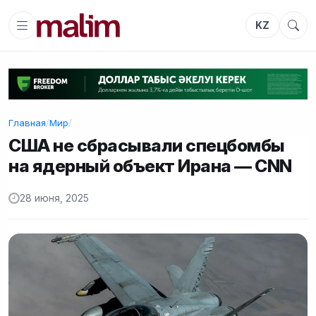
KZ
Главная
/
Мир
/
США не сбрасывали спецбомбы
на ядерный объект Ирана — CNN
28 июня, 2025