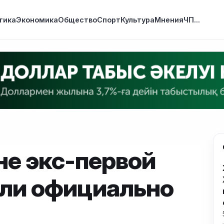
тика
Экономика
Общество
Спорт
Культура
Мнения
ЧП
...
не экс-первой
гли официально