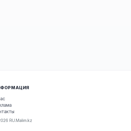
НФОРМАЦИЯ
нас
клама
нтакты
026 RU.Malim.kz