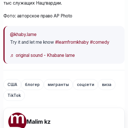
тыс служащих Нацгвардии.
Фото: авторское право AP Photo
@khaby.lame
Try it and let me know
#learnfromkhaby
#comedy
♬ original sound - Khabane lame
США
блогер
мигранты
соцсети
виза
TikTok
Malim kz