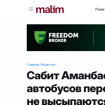
Поли
Главная
/
Общество
/
Сабит Аманба
автобусов пе
не высыпаютс