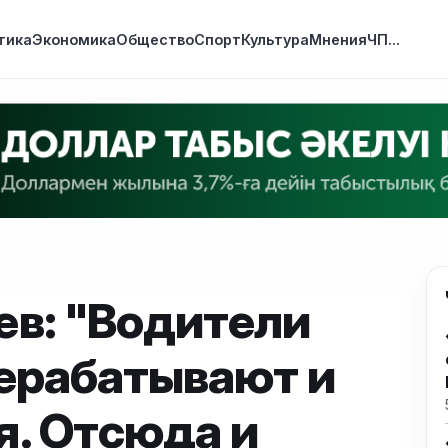
тика
Экономика
Общество
Спорт
Культура
Мнения
ЧП
...
ев: "Водители
рерабатывают и
я. Отсюда и