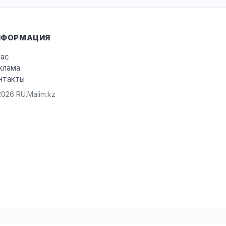
НФОРМАЦИЯ
нас
клама
нтакты
026 RU.Malim.kz