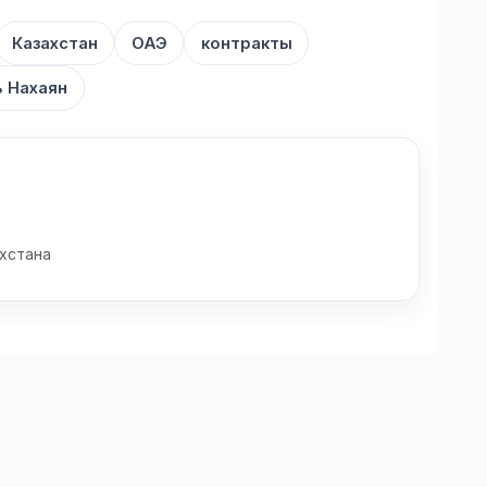
Казахстан
ОАЭ
контракты
ь Нахаян
хстана