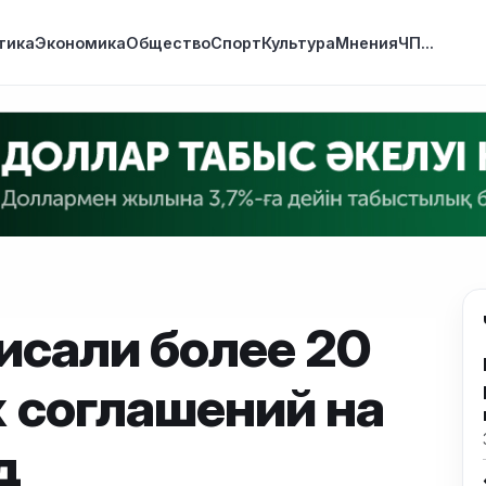
тика
Экономика
Общество
Спорт
Культура
Мнения
ЧП
...
исали более 20
 соглашений на
д