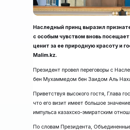
Наследный принц выразил признате
с особым чувством вновь посещает 
ценит за ее природную красоту и 
Malim.kz.
Президент провел переговоры с Нас
бен Мухаммедом бен Заидом Аль Наха
Приветствуя высокого гостя, Глава г
что его визит имеет большое значени
импульса казахско-эмиратским отнош
По словам Президента, Объединенны