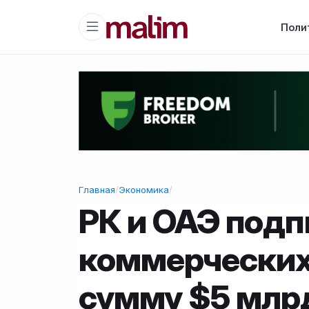
Поли
Главная
/
Экономика
/
РК и ОАЭ подп
коммерческих
сумму $5 млр