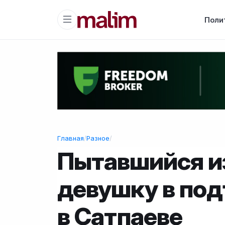
Поли
Главная
/
Разное
/
Пытавшийся и
девушку в по
в Сатпаеве