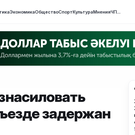
тика
Экономика
Общество
Спорт
Культура
Мнения
ЧП
...
знасиловать
дъезде задержан