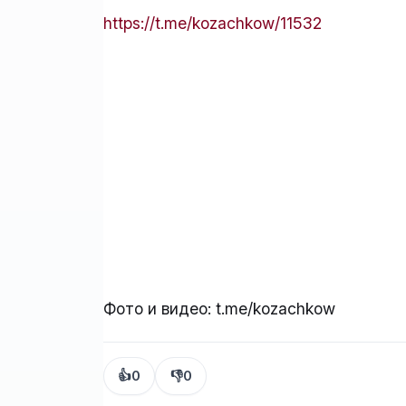
https://t.me/kozachkow/11532
Фото и видео: t.me/kozachkow
👍
0
👎
0