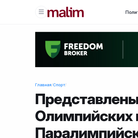
Поли
Главная
/
Спорт
/
Представлены
Олимпийских 
Паралимпийск