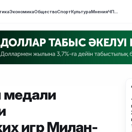
тика
Экономика
Общество
Спорт
Культура
Мнения
ЧП
...
 медали
и
их игр Милан-