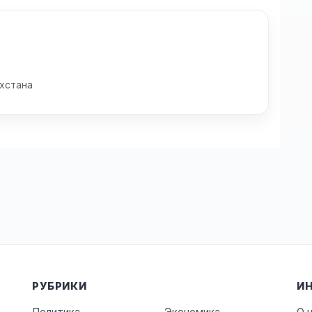
хстана
РУБРИКИ
И