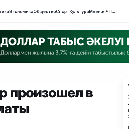
тика
Экономика
Общество
Спорт
Культура
Мнения
ЧП
...
р произошел в
маты