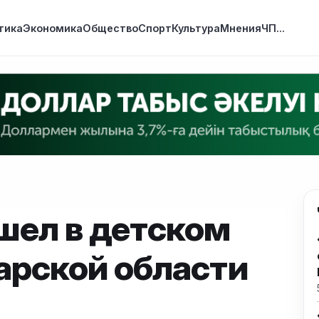
тика
Экономика
Общество
Спорт
Культура
Мнения
ЧП
...
шел в детском
арской области