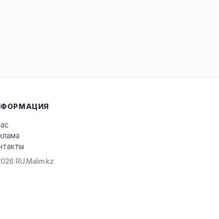
НФОРМАЦИЯ
нас
клама
нтакты
026 RU.Malim.kz