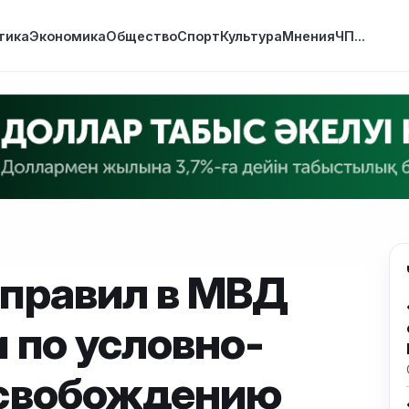
тика
Экономика
Общество
Спорт
Культура
Мнения
ЧП
...
правил в МВД
 по условно-
освобождению