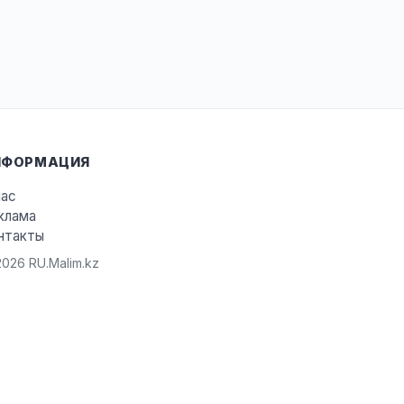
НФОРМАЦИЯ
нас
клама
нтакты
026 RU.Malim.kz