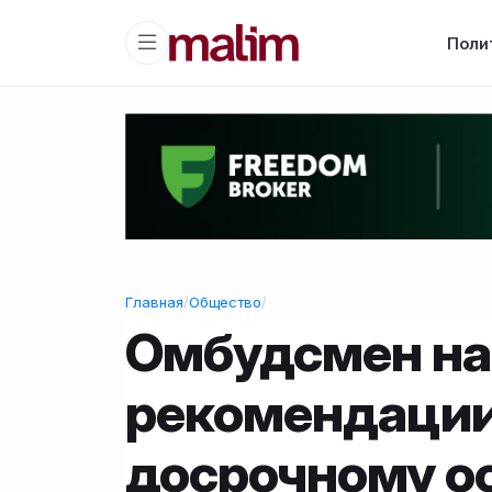
Поли
Главная
/
Общество
/
Омбудсмен на
рекомендации
досрочному 