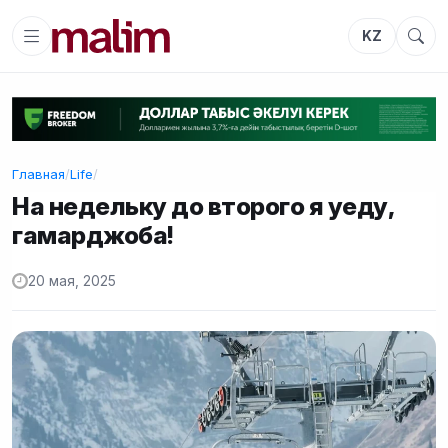
KZ
Главная
/
Life
/
На недельку до второго я уеду,
гамарджоба!
20 мая, 2025