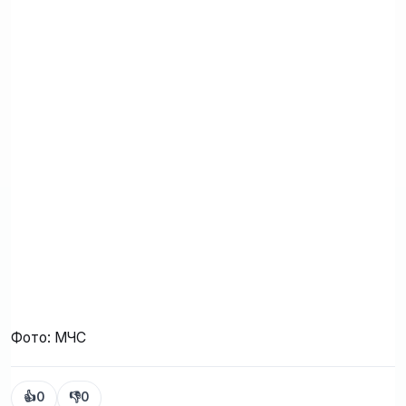
Фото: МЧС
👍
0
👎
0