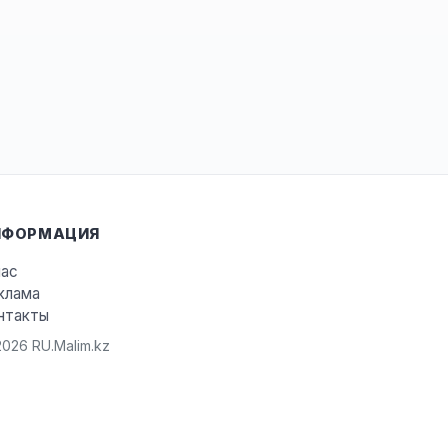
НФОРМАЦИЯ
нас
клама
нтакты
026 RU.Malim.kz