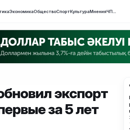
тика
Экономика
Общество
Спорт
Культура
Мнения
ЧП
...
обновил экспорт
первые за 5 лет