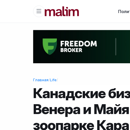
Поли
Главная
/
Life
/
Канадские би
Венера и Майя
зоопарке Кар