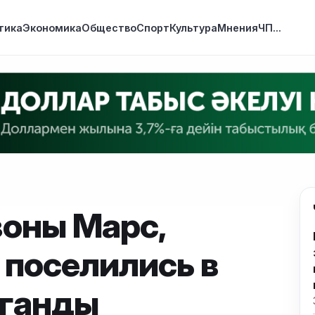
тика
Экономика
Общество
Спорт
Культура
Мнения
ЧП
...
зоны Марс,
 поселились в
аганды