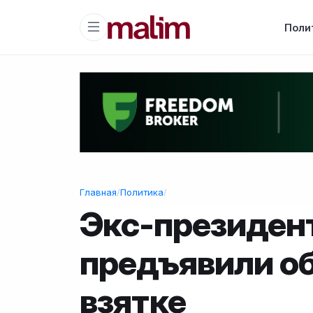
Поли
Главная
/
Политика
/
Экс-президен
предъявили об
взятке