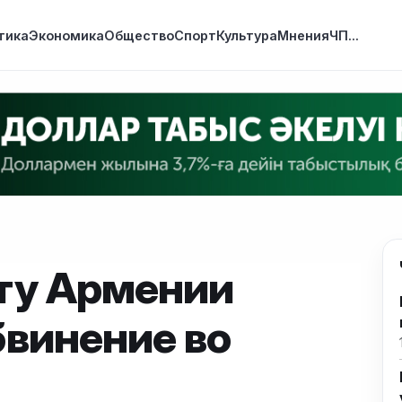
тика
Экономика
Общество
Спорт
Культура
Мнения
ЧП
...
ту Армении
винение во