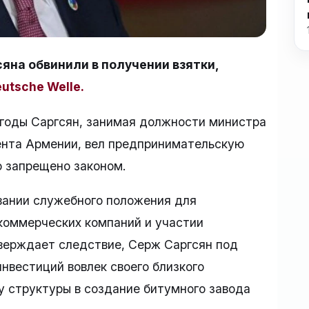
яна обвинили в получении взятки,
utsche Welle.
 годы Саргсян, занимая должности министра
ента Армении, вел предпринимательскую
о запрещено законом.
вании служебного положения для
коммерческих компаний и участии
утверждает следствие, Серж Саргсян под
нвестиций вовлек своего близкого
у структуры в создание битумного завода