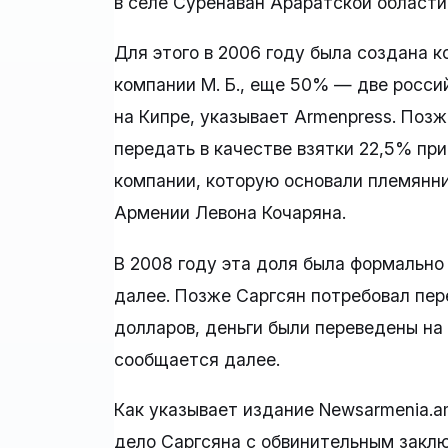
в селе Суренаван Араратской области
Для этого в 2006 году была создана 
компании М. Б., еще 50% — две росси
на Кипре, указывает Armenpress. Позж
передать в качестве взятки 22,5% п
компании, которую основали племянни
Армении Левона Кочаряна.
В 2008 году эта доля была формально
далее. Позже Саргсян потребовал пер
долларов, деньги были переведены на 
сообщается далее.
Как указывает издание Newsarmenia.a
дело Саргсяна с обвинительным закл