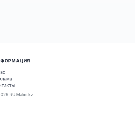
НФОРМАЦИЯ
нас
клама
нтакты
026 RU.Malim.kz