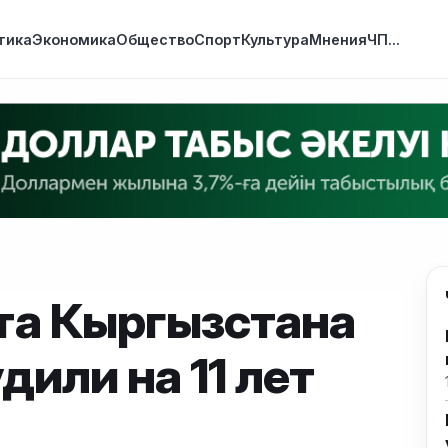
тика
Экономика
Общество
Спорт
Культура
Мнения
ЧП
...
та Кыргызстана
дили на 11 лет