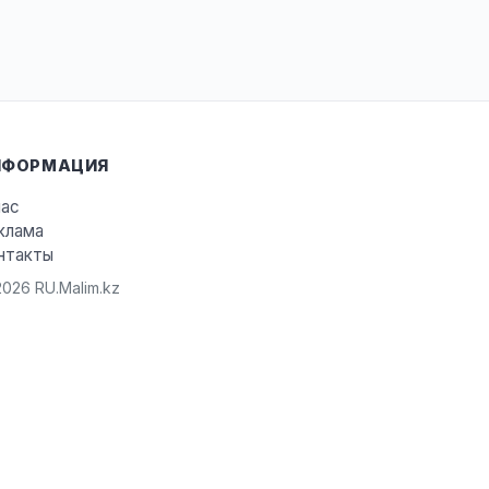
НФОРМАЦИЯ
нас
клама
нтакты
026 RU.Malim.kz