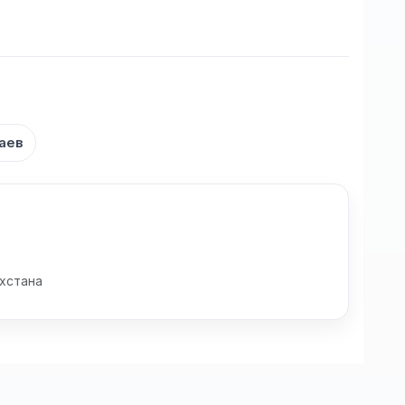
аев
хстана