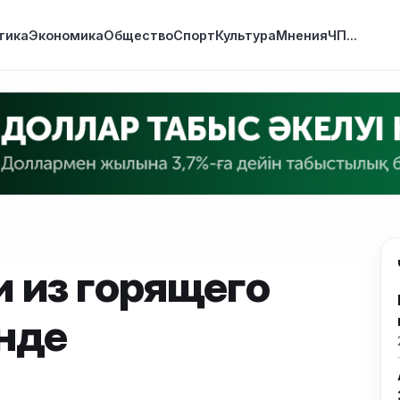
тика
Экономика
Общество
Спорт
Культура
Мнения
ЧП
...
 из горящего
нде