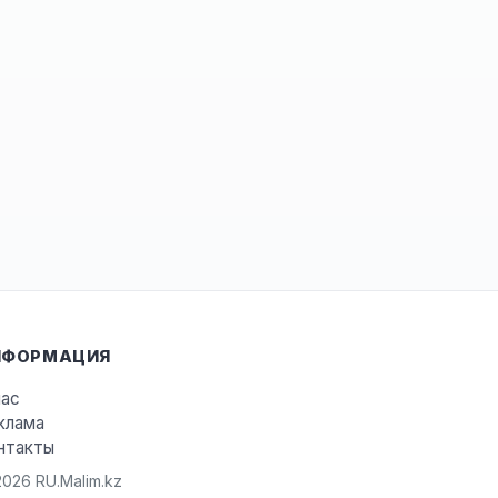
НФОРМАЦИЯ
нас
клама
нтакты
026 RU.Malim.kz