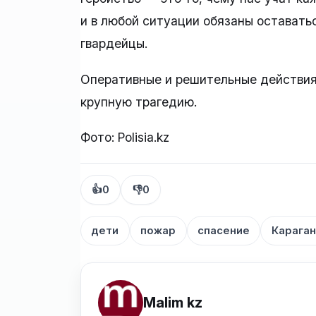
и в любой ситуации обязаны оставать
гвардейцы.
Оперативные и решительные действия
крупную трагедию.
Фото: Polisia.kz
👍
0
👎
0
дети
пожар
спасение
Карага
Malim kz