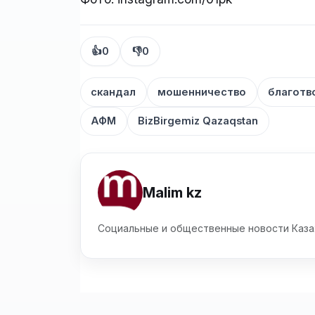
👍
0
👎
0
скандал
мошенничество
благотв
АФМ
BizBirgemiz Qazaqstan
Malim kz
Социальные и общественные новости Каза