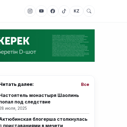
KZ
Читать далее:
Все
Настоятель монастыря Шаолинь
попал под следствие
28 июля, 2025
Актюбинская блогерша столкнулась
с приставаниями в мечети