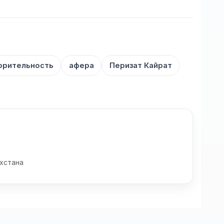
орительность
афера
Перизат Кайрат
хстана