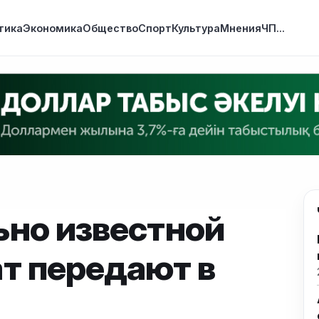
тика
Экономика
Общество
Спорт
Культура
Мнения
ЧП
...
ьно известной
т передают в