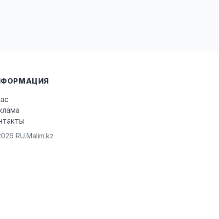
НФОРМАЦИЯ
нас
клама
нтакты
026 RU.Malim.kz