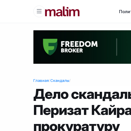
Поли
Главная
/
Скандалы
/
Дело скандал
Перизат Кайра
прокуратуру