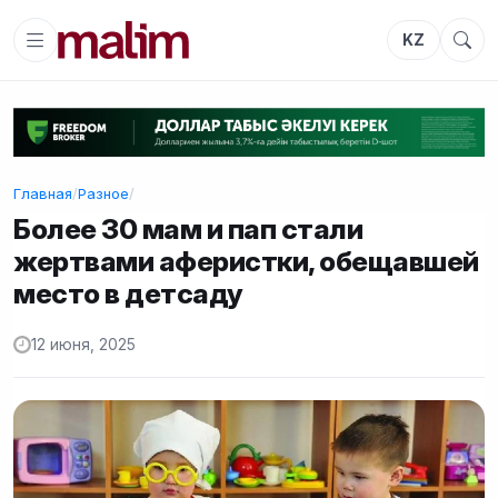
KZ
Главная
/
Разное
/
Более 30 мам и пап стали
жертвами аферистки, обещавшей
место в детсаду
12 июня, 2025