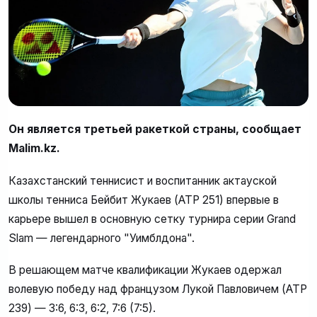
Он является третьей ракеткой страны, сообщает
Malim.kz.
Казахстанский теннисист и воспитанник актауской
школы тенниса Бейбит Жукаев (ATP 251) впервые в
карьере вышел в основную сетку турнира серии Grand
Slam — легендарного "Уимблдона".
В решающем матче квалификации Жукаев одержал
волевую победу над французом Лукой Павловичем (ATP
239) — 3:6, 6:3, 6:2, 7:6 (7:5).