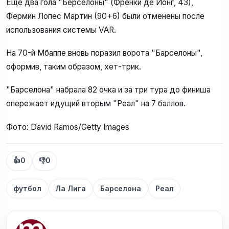
Еще два гола "Берселоны" (Френки де Йонг, 43),
Фермин Лопес Мартин (90+6) были отменены после
использования системы VAR.
На 70-й Мбаппе вновь поразил ворота "Барселоны",
оформив, таким образом, хет-трик.
"Барселона" набрала 82 очка и за три тура до финиша
опережает идущий вторым "Реал" на 7 баллов.
Фото: David Ramos/Getty Images
👍
0
👎
0
футбол
Ла Лига
Барселона
Реал