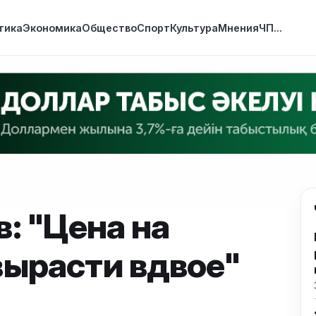
тика
Экономика
Общество
Спорт
Культура
Мнения
ЧП
...
: "Цена на
вырасти вдвое"