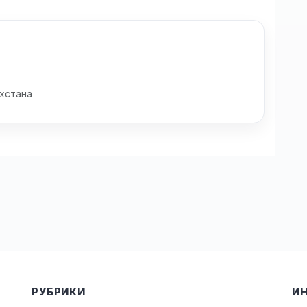
хстана
РУБРИКИ
И